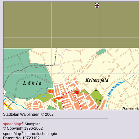
Stadtplan Waiblingen: © 2002
®
speedMap
-Stadtplan
© Copyright 1996-2002
®
speedMap
-Internettechnologie:
Patent No. 19723102